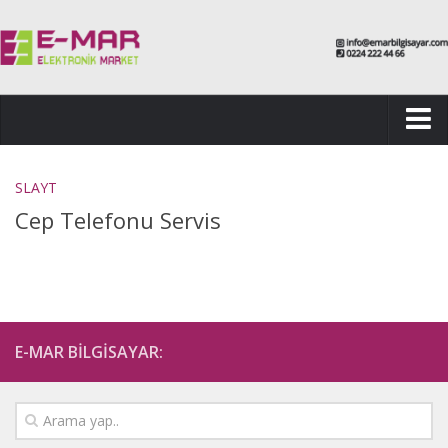
ANASAYFA
SLAYT
KURUMSAL
Cep Telefonu Servis
HAKKIMIZDA
KURUMSAL KİMLİK
BİLGİSAYAR SERVİSİ
Laptop LCD Ekran Tamiri
E-MAR BİLGİSAYAR:
Laptop Servisi
Masaüstü Bilgisayar Servisi
Notebook Servisi