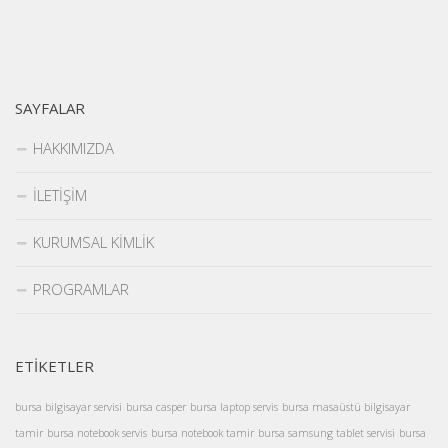
TELEFON SERVİSİ
iPhone Servisi
Samsung Telefon Servisi
SAYFALAR
Casper Telefon Servisi
HAKKIMIZDA
HTC Servisi
İLETİŞİM
LG Telefon Servisi
Sony Xperia Servisi
KURUMSAL KİMLİK
TABLET SERVİSİ
PROGRAMLAR
iPad Servisi
Casper Tablet Servisi
Samsung Tablet Servisi
ETİKETLER
PROGRAMLAR
bursa bilgisayar servisi
bursa casper
bursa laptop servis
bursa masaüstü bilgisayar
tamir
bursa notebook servis
bursa notebook tamir
bursa samsung tablet servisi
bursa
İLETİŞİM