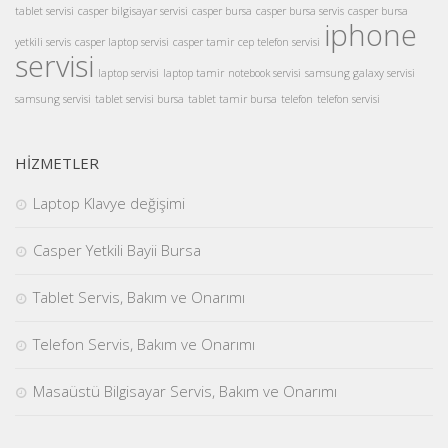
tablet servisi
casper bilgisayar servisi
casper bursa
casper bursa servis
casper bursa
iphone
yetkili servis
casper laptop servisi
casper tamir
cep telefon servisi
servisi
laptop servisi
laptop tamir
notebook servisi
samsung galaxy servisi
samsung servisi
tablet servisi bursa
tablet tamir bursa
telefon
telefon servisi
HİZMETLER
Laptop Klavye değişimi
Casper Yetkili Bayii Bursa
Tablet Servis, Bakım ve Onarımı
Telefon Servis, Bakım ve Onarımı
Masaüstü Bilgisayar Servis, Bakım ve Onarımı