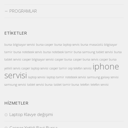
PROGRAMLAR
ETİKETLER
bursa bilgisayar servisi
bursa casper
bursa laptop servis
bursa masaüstü bilgisayar
tamir
bursa notebook servis
bursa notebook tamir
bursa samsung tablet servisi
bursa
tablet servisi
casper bilgisayar servisi
casper bursa
casper bursa servis
casper bursa
iphone
yetkili servis
casper laptop servisi
casper tamir
cep telefon servisi
servisi
laptop servisi
laptop tamir
notebook servisi
samsung galaxy servisi
samsung servisi
tablet servisi bursa
tablet tamir bursa
telefon
telefon servisi
HİZMETLER
Laptop Klavye değişimi
Casper Yetkili Bayii Bursa