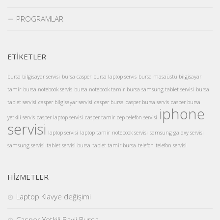
PROGRAMLAR
ETİKETLER
bursa bilgisayar servisi
bursa casper
bursa laptop servis
bursa masaüstü bilgisayar
tamir
bursa notebook servis
bursa notebook tamir
bursa samsung tablet servisi
bursa
tablet servisi
casper bilgisayar servisi
casper bursa
casper bursa servis
casper bursa
iphone
yetkili servis
casper laptop servisi
casper tamir
cep telefon servisi
servisi
laptop servisi
laptop tamir
notebook servisi
samsung galaxy servisi
samsung servisi
tablet servisi bursa
tablet tamir bursa
telefon
telefon servisi
HİZMETLER
Laptop Klavye değişimi
Casper Yetkili Bayii Bursa