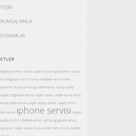
ETİŞİM
URUMSAL KİMLİK
ROGRAMLAR
KETLER
ilgisayar servisi
bursa casper
bursa laptop servis
bursa
tü bilgisayar tamir
bursa notebook servis
bursa
ok tamir
bursa samsung tablet servisi
bursa tablet
casper bilgisayar servisi
casper bursa
casper bursa servis
bursa yetkili servis
casper laptop servisi
casper tamir
iphone servisi
efon servisi
laptop
laptop tamir
notebook servisi
samsung galaxy servisi
g servisi
tablet servisi bursa
tablet tamir bursa
telefon