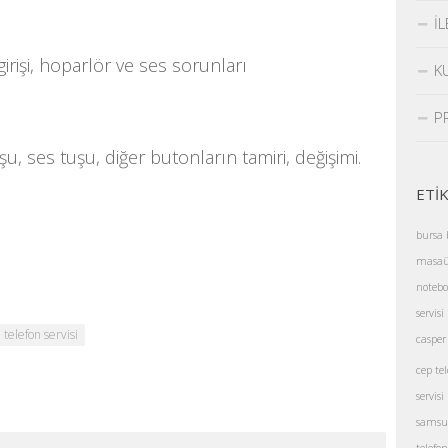
İL
 girişi, hoparlör ve ses sorunları
K
P
 ses tuşu, diğer butonların tamiri, değişimi.
ETİ
bursa b
masaüs
notebo
servisi
telefon servisi
casper 
cep tel
servisi
samsun