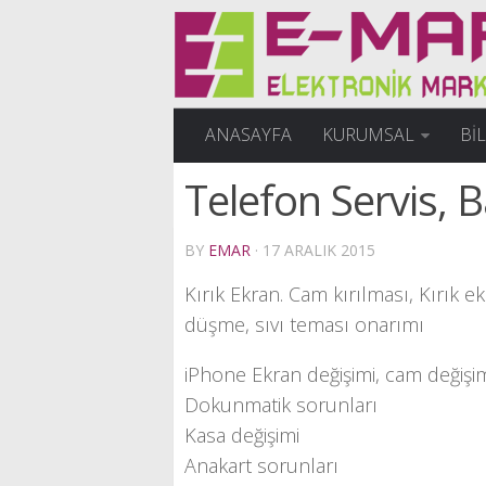
ANASAYFA
KURUMSAL
Bİ
Telefon Servis, 
BY
EMAR
· 17 ARALIK 2015
Kırık Ekran. Cam kırılması, Kırık e
düşme, sıvı teması onarımı
iPhone Ekran değişimi, cam değişim
Dokunmatik sorunları
Kasa değişimi
Anakart sorunları