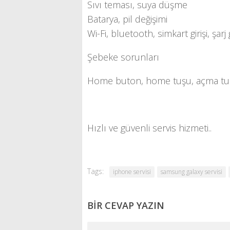
Sıvı teması, suya düşme
Batarya, pil değişimi
Wi-Fi, bluetooth, simkart girişi, şarj
Şebeke sorunları
Home buton, home tuşu, açma tuşu,
Hızlı ve güvenli servis hizmeti..
Tags:
iphone servisi
samsung galaxy servisi
BIR CEVAP YAZIN