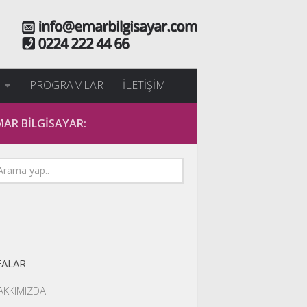
İ
PROGRAMLAR
İLETİŞİM
MAR BİLGİSAYAR:
FALAR
AKKIMIZDA