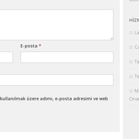
telefon
HİZ
La
E-posta
*
Ca
Ta
Te
Ma
kullanılmak üzere adımı, e-posta adresimi ve web
Onar