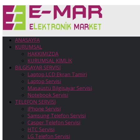
ANASAYFA
KURUMSAL
HAKKIMIZDA
KURUMSAL KİMLİK
BİLGİSAYAR SERVİSİ
Laptop LCD Ekran Tamiri
Laptop Servisi
Masaüstü Bilgisayar Servisi
Notebook Servisi
TELEFON SERVİSİ
iPhone Servisi
Samsung Telefon Servisi
Casper Telefon Servisi
HTC Servisi
LG Telefon Servisi