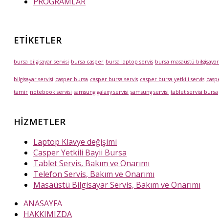
PROGRAMLAR
ETİKETLER
bursa bilgisayar servisi
bursa casper
bursa laptop servis
bursa masaüstü bilgisaya
bilgisayar servisi
casper bursa
casper bursa servis
casper bursa yetkili servis
caspe
tamir
notebook servisi
samsung galaxy servisi
samsung servisi
tablet servisi bursa
HİZMETLER
Laptop Klavye değişimi
Casper Yetkili Bayii Bursa
Tablet Servis, Bakım ve Onarımı
Telefon Servis, Bakım ve Onarımı
Masaüstü Bilgisayar Servis, Bakım ve Onarımı
ANASAYFA
HAKKIMIZDA