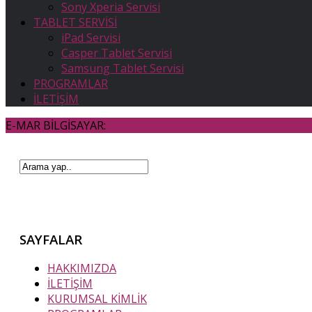
Sony Xperia Servisi
TABLET SERVİSİ
iPad Servisi
Casper Tablet Servisi
Samsung Tablet Servisi
PROGRAMLAR
İLETİŞİM
E-MAR BİLGİSAYAR:
SAYFALAR
HAKKIMIZDA
İLETİŞİM
KURUMSAL KİMLİK