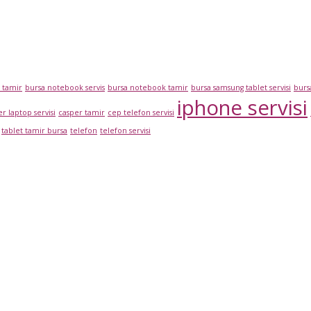
r tamir
bursa notebook servis
bursa notebook tamir
bursa samsung tablet servisi
bursa
iphone servisi
r laptop servisi
casper tamir
cep telefon servisi
tablet tamir bursa
telefon
telefon servisi